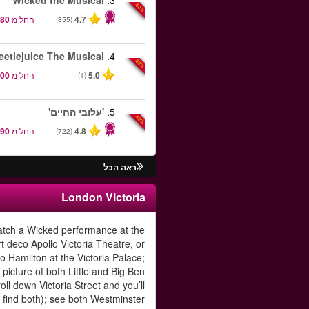
Wicked the Musical
3.
-50%
4.7
החל מ
(855)
eetlejuice The Musical
4.
-50%
5.0
החל מ
(1)
5.
'עלובי החיים'
-40%
4.8
החל מ
(722)
ראה הכל
London Victoria
tch a Wicked performance at the
rt deco Apollo Victoria Theatre, or
to Hamilton at the Victoria Palace;
 picture of both Little and Big Ben
troll down Victoria Street and you’ll
find both); see both Westminster