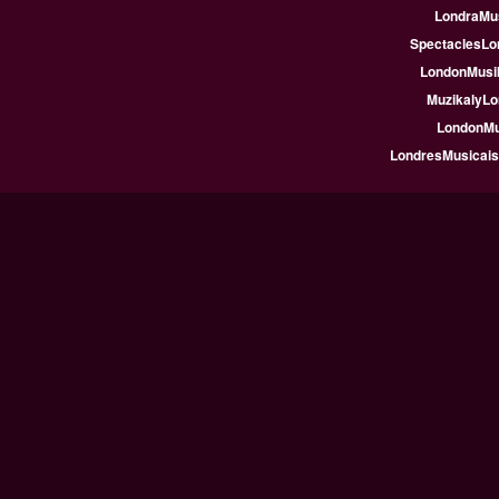
LondraMus
SpectaclesLon
LondonMusik
MuzikalyLo
LondonMus
LondresMusicais