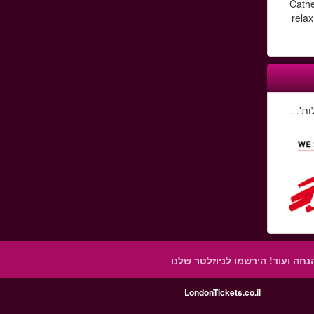
Cathe
relax
ת'. .
הנחה ועוד!
הירשמו לניוזלטר שלנו
LondonTickets.co.il