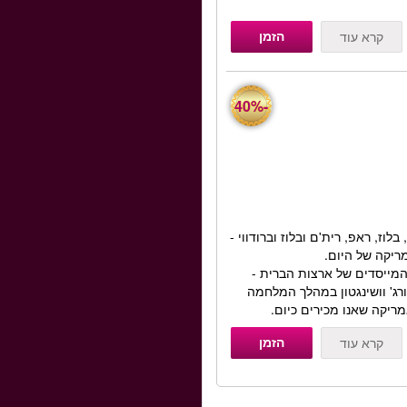
הזמן
קרא עוד
-40%
וז, ראפ, רית'ם ובלוז וברודווי -
ריקה של היום.
המייסדים של ארצות הברית -
ורג' וושינגטון במהלך המלחמה
ריקה שאנו מכירים כיום.
הזמן
קרא עוד