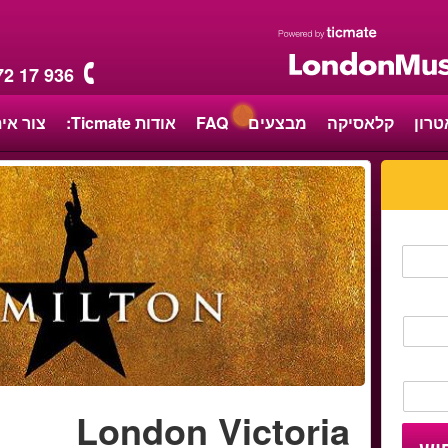
72 17 936
טרון
קלאסיקה
מבצעים
FAQ
אודות Ticmate:
צור אי
London Victoria
וש