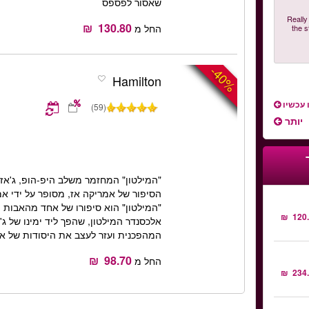
שאסור לפספס
"Really
החל מ
the s
-40%
Hamilton
 עכשיו
(59)
יותר
"המילטון" המחזמר משלב היפ-הופ, ג'אז, בל
הסיפור של אמריקה אז, מסופר על ידי אמ
"המילטון" הוא סיפורו של אחד מהאבות 
אלכסנדר המילטון, שהפך ליד ימינו של ג'
המהפכנית ועזר לעצב את היסודות של אמ
החל מ