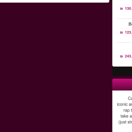
B
Ca
iconic a
rap 
take a
(just s