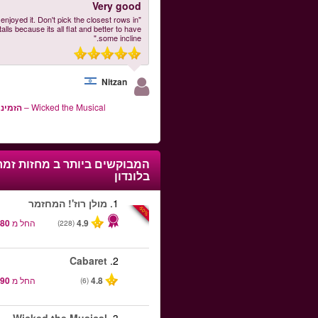
Very good
 enjoyed it. Don't pick the closest rows in
talls because its all flat and better to have
some incline."
Nitzan
Wicked the Musical
–
הזמינו
המבוקשים ביותר ב
מחזות זמר
בלונדון
1.
מולן רוז'! המחזמר
-50%
4.9
החל מ
(228)
Cabaret
2.
4.8
החל מ
(6)