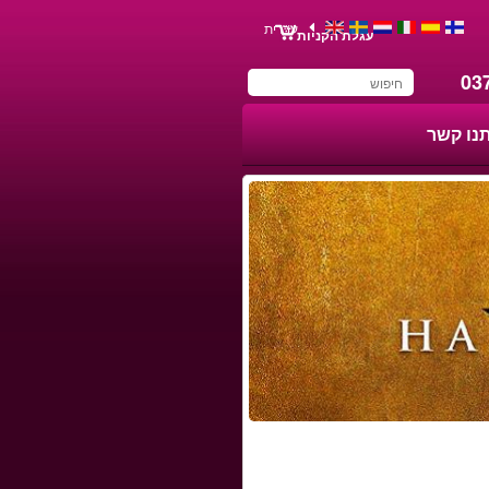
עברית
עגלת הקניות
03
תנו קשר
You have saved this
product in your list