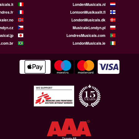
icals.it
LondenMusicals.nl
dres.fr
LontoonMusikaalit.fi
aler.no
LondonMusicals.dk
ndyn.cz
MusicaleLondyn.pl
ical.jp
LondresMusicais.com
.com.br
LondonMusicals.ie
WE SUPPORT