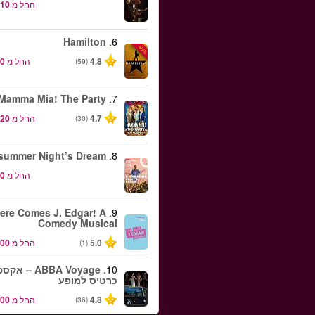
החל מ
Hamilton
6.
-40%
4.8
החל מ
(59)
Mamma Mia! The Party
7.
4.7
החל מ
(30)
summer Night’s Dream
8.
החל מ
ere Comes J. Edgar! A
9.
Comedy Musical
5.0
החל מ
(1)
10.
ABBA Voyage –
כרטיס למופע
4.8
החל מ
(36)