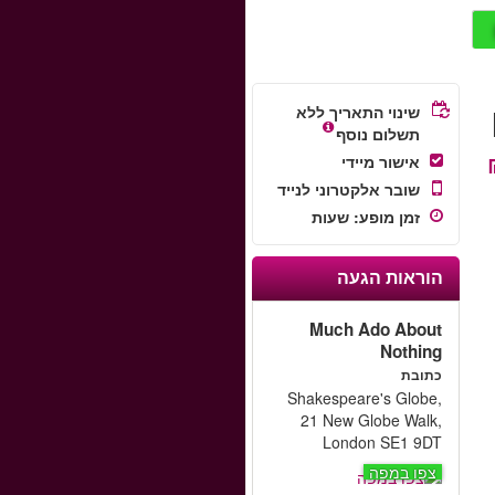
שינוי התאריך ללא
תשלום נוסף
אישור מיידי
שובר אלקטרוני לנייד
זמן מופע
:
שעות
הוראות הגעה
Much Ado About
Nothing
כתובת
Shakespeare's Globe,
21 New Globe Walk,
London SE1 9DT
צפו במפה