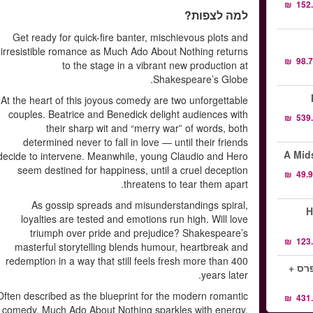
למה לצפות?
Get ready for quick-fire banter, mischievous plots and
irresistible romance as Much Ado About Nothing returns
to the stage in a vibrant new production at
Shakespeare’s Globe.
At the heart of this joyous comedy are two unforgettable
couples. Beatrice and Benedick delight audiences with
their sharp wit and “merry war” of words, both
determined never to fall in love — until their friends
A Mid
decide to intervene. Meanwhile, young Claudio and Hero
seem destined for happiness, until a cruel deception
threatens to tear them apart.
As gossip spreads and misunderstandings spiral,
H
loyalties are tested and emotions run high. Will love
triumph over pride and prejudice? Shakespeare’s
masterful storytelling blends humour, heartbreak and
redemption in a way that still feels fresh more than 400
 אקספרס +
years later.
Often described as the blueprint for the modern romantic
comedy, Much Ado About Nothing sparkles with energy,