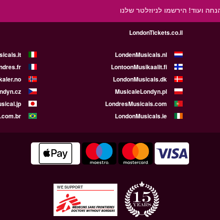
הנחה ועוד!
הירשמו לניוזלטר שלנו
LondonTickets.co.il
icals.it
LondenMusicals.nl
dres.fr
LontoonMusikaalit.fi
aler.no
LondonMusicals.dk
ndyn.cz
MusicaleLondyn.pl
ical.jp
LondresMusicais.com
.com.br
LondonMusicals.ie
WE SUPPORT