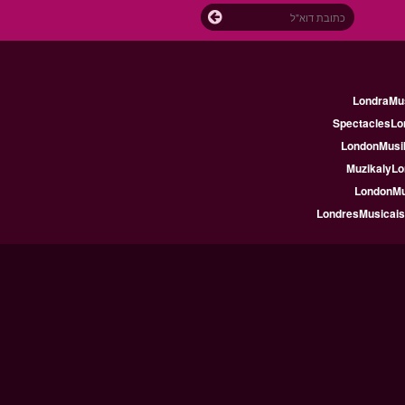
LondraMus
SpectaclesLon
LondonMusik
MuzikalyLo
LondonMus
LondresMusicais