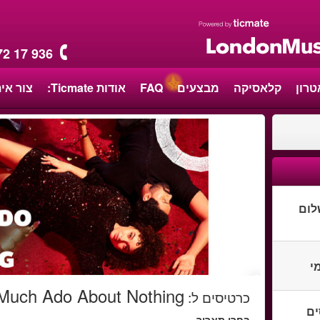
72 17 936
טרון
קלאסיקה
מבצעים
FAQ
אודות Ticmate:
צור אי
לום
י
Much Ado About Nothing
כרטיסים ל
:
סים
בחרו תאריך