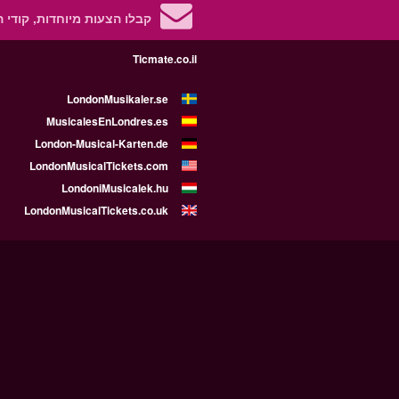
קבלו הצעות מיוחדות, קודי 
Ticmate.co.il
LondonMusikaler.se
MusicalesEnLondres.es
London-Musical-Karten.de
LondonMusicalTickets.com
LondoniMusicalek.hu
LondonMusicalTickets.co.uk