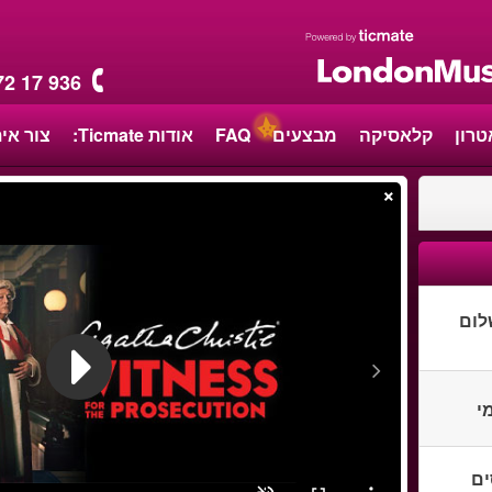
72 17 936
טרון
קלאסיקה
מבצעים
FAQ
אודות Ticmate:
צור אי
×
לום
י
סים