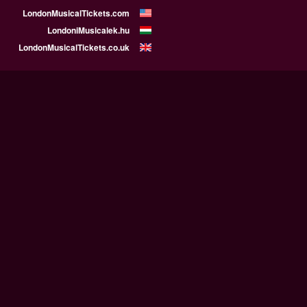
LondonMusicalTickets.com
LondoniMusicalek.hu
LondonMusicalTickets.co.uk