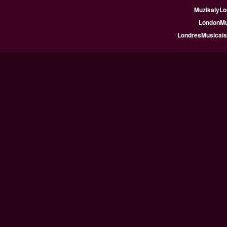
MuzikalyLo
LondonMus
LondresMusicais