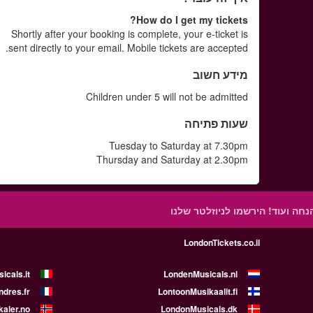
How do I get my tickets?
Shortly after your booking is complete, your e-ticket is
sent directly to your email. Mobile tickets are accepted.
מידע חשוב
Children under 5 will not be admitted
שעות פתיחה
Tuesday to Saturday at 7.30pm
Thursday and Saturday at 2.30pm
הנחה ועוד!
הירשמו לניוזלטר שלנו
LondonTickets.co.il
icals.it
LondenMusicals.nl
dres.fr
LontoonMusikaalit.fi
aler.no
LondonMusicals.dk