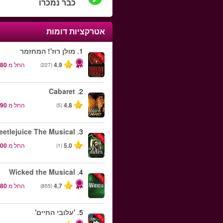
כבר נמכרו
אטרקציות דומות
1.
מולן רוז'! המחזמר
-50%
4.9
החל מ
(227)
Cabaret
2.
4.8
החל מ
(5)
eetlejuice The Musical
3.
-50%
5.0
החל מ
(1)
Wicked the Musical
4.
-50%
4.7
החל מ
(855)
5.
'עלובי החיים'
-40%