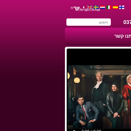
עברית
עגלת הקניות
03
תנו קשר
You have saved this
product in your list