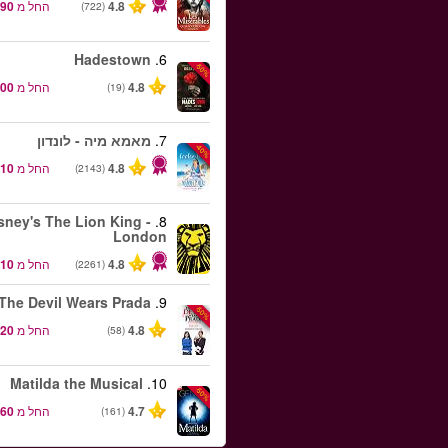
4.8
החל מ
(722)
Hadestown
6.
-50%
4.8
החל מ
(19)
7.
מאמא מיה - לונדון
-40%
4.8
החל מ
(2143)
sney's The Lion King -
8.
London
4.8
החל מ
(2261)
The Devil Wears Prada
9.
-50%
4.8
החל מ
(58)
Matilda the Musical
10.
-50%
4.7
החל מ
(161)