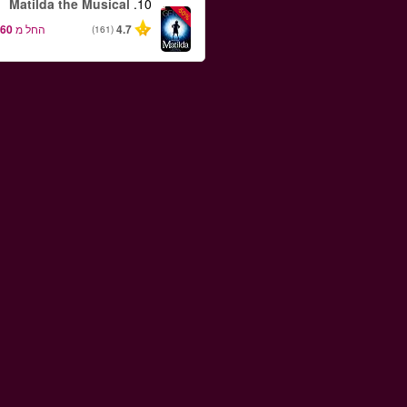
Matilda the Musical
10.
-50%
4.7
החל מ
(161)