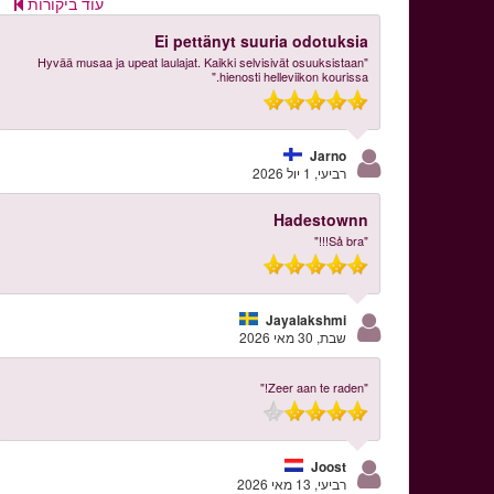
עוד ביקורות
Ei pettänyt suuria odotuksia
"Hyvää musaa ja upeat laulajat. Kaikki selvisivät osuuksistaan
hienosti helleviikon kourissa."
Jarno
רביעי, 1 יול 2026
Hadestownn
"Så bra!!!"
Jayalakshmi
שבת, 30 מאי 2026
"Zeer aan te raden!"
Joost
רביעי, 13 מאי 2026