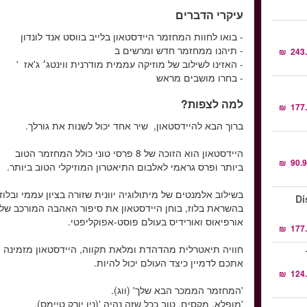
עיקרי הדברים
- בואו לחוות המחזמר היידסטאון בלייב בווסט אנד לונדון
- תיהנו ממחזמר חדש ומרשים ב
- האזינו לשילוב של מוזיקה עממית מודרנית ווינטג׳ ג'אז '
- בחרו מושבים מראש
למה לצפות?
ברוך הבא להיידסטאון, שיר אחד יכול לשנות את גורלך.
היידסטאון הוא הזוכה של 8 פרסי טוני כולל המחזמר הטוב
ביותר ופרס גראמי לאלבום התיאטרון המוזיקלי הטוב ביותר.
בשילוב אלמנטים של מיתולוגיה יוונית שזורה בציון עממי ובלוז
Di
בהשראת בלוז, בוחן היידסטאון את סיפור האהבה המורכב של
אורפיאוס ואורידיס בעולם פוסט-אפוקליפטי.
חוויה תיאטרלית מהדהדת ומלאת תקווה, היידסטאון מזמינה
אתכם לדמיין כיצד העולם יכול להיות.
'המחזמר הממכר הבא שלך' (ווג).
'מְופלא. מקסים. טוב ככל שזה נהיה '(ניו יורק טיימס).