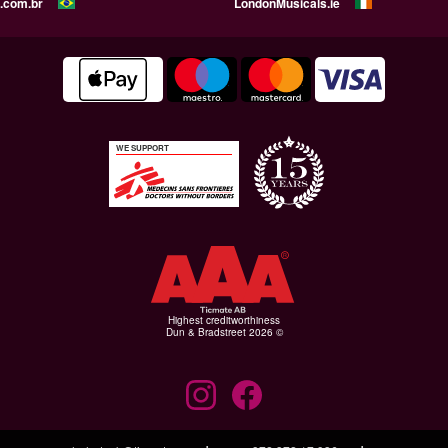
.com.br
LondonMusicals.ie
WE SUPPORT
Highest creditworthiness
© Dun & Bradstreet 2026