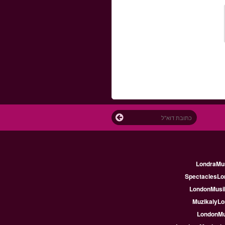
LondraMus
SpectaclesLon
LondonMusik
MuzikalyLo
LondonMus