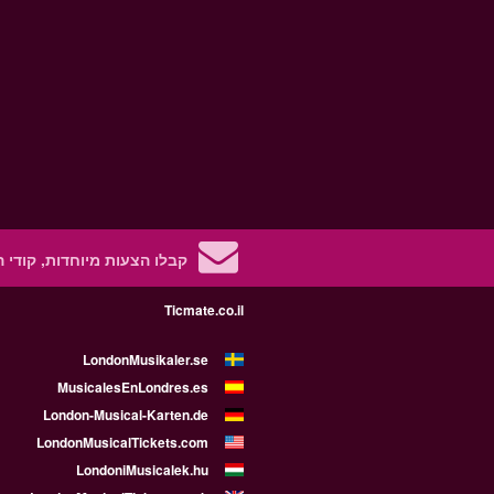
קבלו הצעות מיוחדות, קודי 
Ticmate.co.il
LondonMusikaler.se
MusicalesEnLondres.es
London-Musical-Karten.de
LondonMusicalTickets.com
LondoniMusicalek.hu