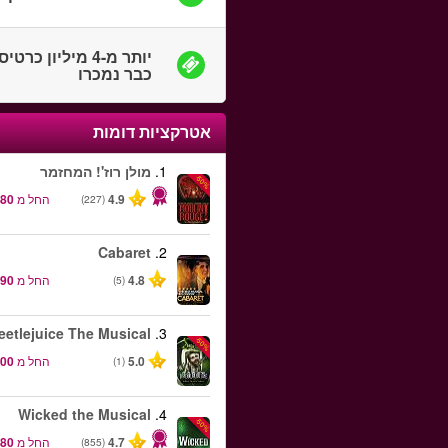
יותר מ-4 מיליון כרטי
כבר נמכרו
אטרקציות דומות
1.
מולן רוז'! המחזמר
-50%
4.9
החל מ
(227)
Cabaret
2.
4.8
החל מ
(5)
eetlejuice The Musical
3.
-50%
5.0
החל מ
(1)
Wicked the Musical
4.
-50%
4.7
החל מ
(855)