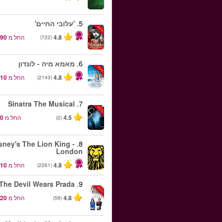
5.
'עלובי החיים'
-40%
4.8
החל מ
(722)
6.
מאמא מיה - לונדון
-40%
4.8
החל מ
(2143)
Sinatra The Musical
7.
-40%
4.5
החל מ
(2)
sney's The Lion King -
8.
London
4.8
החל מ
(2261)
The Devil Wears Prada
9.
-50%
4.8
החל מ
(58)